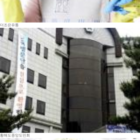
더조은유통
황해도중앙도민회