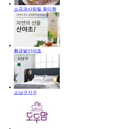
소금과사람들 육미향
황금밭산야초
소낭구가구