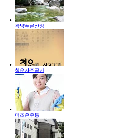
광양푸른산장
청운사주공간
더조은유통