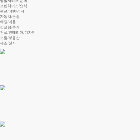
생활서비스/문화
프렌차이즈/요식
팬션/여행/레져
자동차/운송
웨딩/미용
컨설팅/중계
건설/인테리어/디자인
보험/부동산
제조/전자