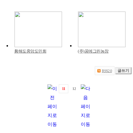
황해도중앙도민회
(주)꿈에그린농장
글쓰기
RSS2.0
11
12