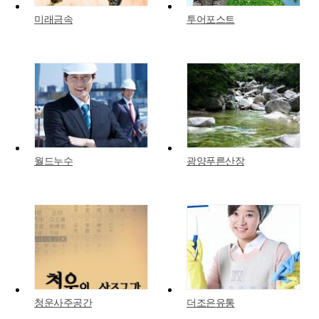
미래금속
투어포스트
월드누수
광양푸른산장
청운사주공간
더조은유통