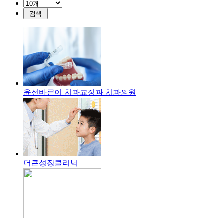
윤선바른이 치과교정과 치과의원
더큰성장클리닉